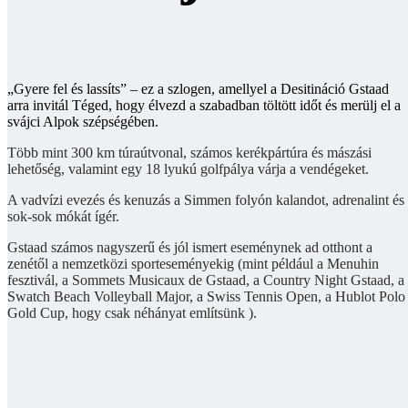
„Gyere fel és lassíts” – ez a szlogen, amellyel a Desitináció Gstaad
arra invitál Téged, hogy élvezd a szabadban töltött időt és merülj el a
svájci Alpok szépségében.
Több mint 300 km túraútvonal, számos kerékpártúra és mászási
lehetőség, valamint egy 18 lyukú golfpálya várja a vendégeket.
A vadvízi evezés és kenuzás a Simmen folyón kalandot, adrenalint és
sok-sok mókát ígér.
Gstaad számos nagyszerű és jól ismert eseménynek ad otthont a
zenétől a nemzetközi sporteseményekig (mint például a Menuhin
fesztivál, a Sommets Musicaux de Gstaad, a Country Night Gstaad, a
Swatch Beach Volleyball Major, a Swiss Tennis Open, a Hublot Polo
Gold Cup, hogy csak néhányat említsünk ).