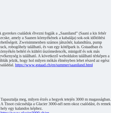
 gyerekes családok élvezni fogják a „Saaniland” (Saani a kis fehér
kecske, amely a Saanen környékének a kabalája) sok-sok időtöltési
lehetőségeit. Zweisimmenben számos játszótér, kalandtúra, pump
rack, robogóhely található, és van egy kötélpark is. Gstaadban és
örnyékén beltéri és kültéri úszómedencék, minigolf és sok más
evékenység is található. A következő weboldalon található térképen a
táblák jelzik, hogy hol milyen mókás élményben lehet részed az egész
családdal.
https://www.gstaad.ch/en/summer/saaniland.html
Tapasztalja meg, milyen érzés a hegyek tetején 3000 m magasságban.
A Tissot csúcssétája a Glacier 3000-nél nem okoz csalódást, és remek
hely egy kalandos képhez.
https://www.glacier3000.ch/en