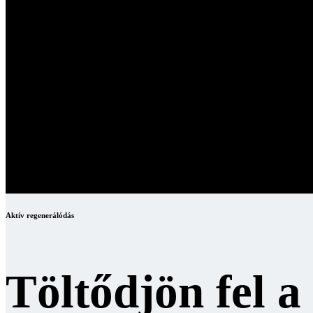
Aktív regenerálódás
Töltődjön fel 