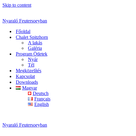
Skip to content
Nyaraló Feutersoeyban
Főoldal
Chalet Spitzhorn
A lakás
Galéria
Program Ötletek
Nyár
Tél
Megközelítés
Kapcsolat
Downloads
Magyar
Deutsch
Français
English
Nyaraló Feutersoeyban