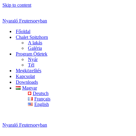
Skip to content
Nyaraló Feutersoeyban
Főoldal
Chalet Spitzhorn
A lakás
Galéria
Program Ötletek
Nyár
Tél
Megközelítés
Kapcsolat
Downloads
Magyar
Deutsch
Français
English
Nyaraló Feutersoeyban