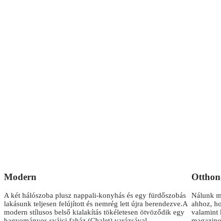
Modern
Otthon
A két hálószoba plusz nappali-konyhás és egy fürdőszobás
Nálunk m
lakásunk teljesen felújított és nemrég lett újra berendezve.A
ahhoz, ho
modern stílusos belső kialakítás tökéletesen ötvöződik egy
valamint 
hagyományos svájci faház (Chalet) varázsával.
magazinok