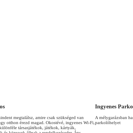
os
Ingyenes Parko
indent megtalálsz, amire csak szükséged van
A mélygarázsban has
gy otthon érezd magad. Okostévé, ingyenes Wi-Fi,
parkolóhelyet
különféle társasjátékok, játékok, kártyák,
 és könyvek állnak a rendelkezésedre. Így