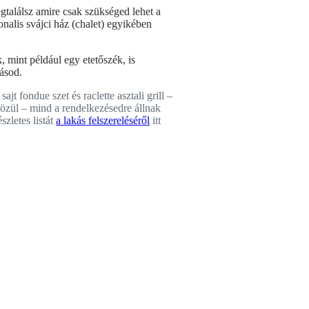
egtalálsz amire csak szükséged lehet a
onalis svájci ház (chalet) egyikében
, mint például egy etetőszék, is
ásod.
t fondue szet és raclette asztali grill –
özül – mind a rendelkezésedre állnak
zletes listát
a lakás felszereléséről
itt