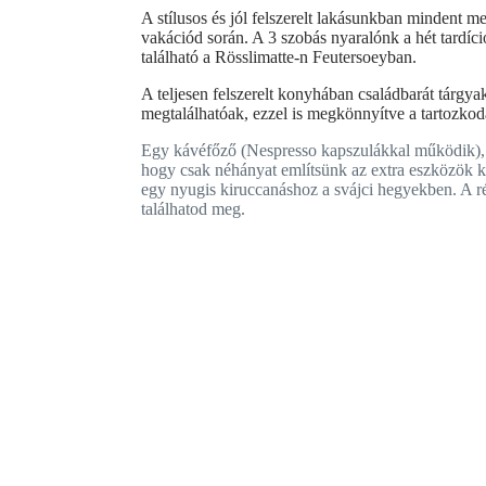
A stílusos és jól felszerelt lakásunkban mindent m
vakációd során. A 3 szobás nyaralónk a hét tardíci
található a Rösslimatte-n Feutersoeyban.
A teljesen felszerelt konyhában családbarát tárgyak
megtalálhatóak, ezzel is megkönnyítve a tartozkod
Egy kávéfőző (Nespresso kapszulákkal működik), saj
hogy csak néhányat említsünk az extra eszközök k
egy nyugis kiruccanáshoz a svájci hegyekben. A rés
találhatod meg.