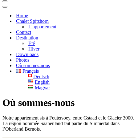
Menu
de
Menu
navigation
de
Home
navigation
Chalet Spitzhorn
L’appartement
Contact
Destination
Eté
Hiver
Downloads
Photos
Où sommes-nous
Français
Deutsch
English
Magyar
Où sommes-nous
Notre appartement sis à Feutersoey, entre Gstaad et le Glacier 3000.
La région nommée Saanenland fait partie du Simmertal dans
l’Oberland Bernois.