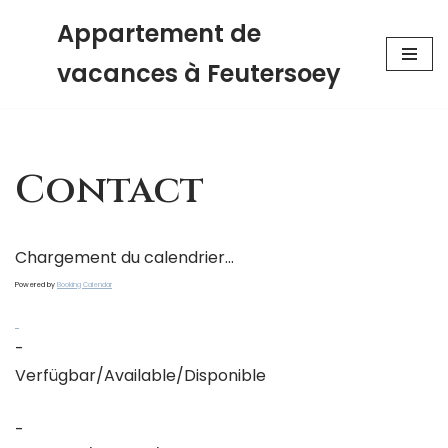
Appartement de
Aller
vacances à Feutersoey
au
contenu
Contact
Chargement du calendrier...
Powered by
Booking Calendar
-
Verfügbar/Available/Disponible
-